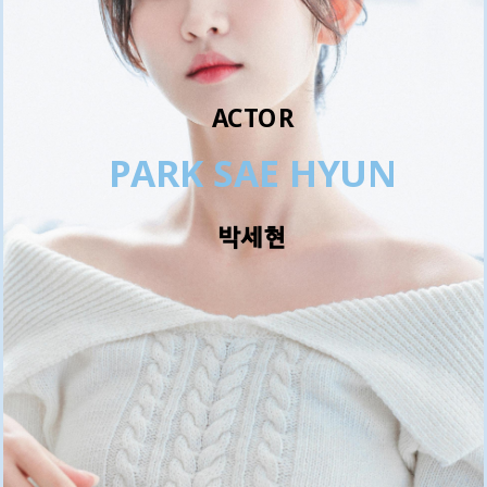
ACTOR
PARK SAE HYUN
박세현